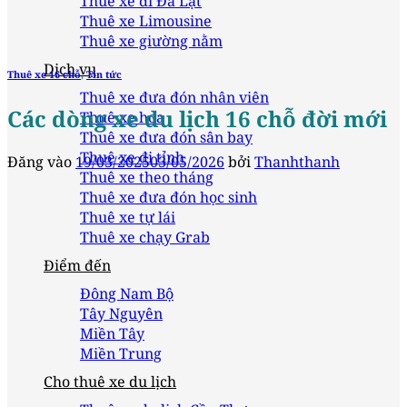
Thuê xe đi Đà Lạt
Thuê xe Limousine
Thuê xe giường nằm
Dịch vụ
Thuê xe 16 chỗ
,
Tin tức
Thuê xe đưa đón nhân viên
Các dòng xe du lịch 16 chỗ đời mới
Thuê xe hoa
Thuê xe đưa đón sân bay
Thuê xe đi tỉnh
Đăng vào
19/03/2025
03/05/2026
bởi
Thanhthanh
Thuê xe theo tháng
Thuê xe đưa đón học sinh
Thuê xe tự lái
Thuê xe chạy Grab
Điểm đến
Đông Nam Bộ
Tây Nguyên
Miền Tây
Miền Trung
Cho thuê xe du lịch