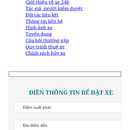
Giới thiệu về xe 24h
Tác giả, người kiểm duyệt
Đối tác liên kết
Thông tin liên hệ
Hình ảnh xe
Tuyển dụng
Câu hỏi thường gặp
Quy trình thuê xe
Chính sách hủy xe
ĐIỀN THÔNG TIN ĐỂ ĐẶT XE