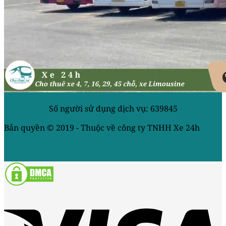
Số người sử dụng dịch vụ: 639845
Bản quyền © 2019 - Thuộc về công ty TNHH Xe 24h