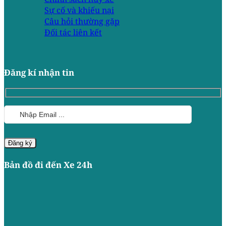
Sự cố và khiếu nại
Câu hỏi thường gặp
Đối tác liên kết
Đăng kí nhận tin
Bản đồ đi đến Xe 24h