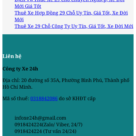
Mới Giá Tốt
Thuê Xe Hợp Đồng 29 Chỗ Uy Tín, Giá Tốt, Xe Đời
Mới
Thuê Xe 29 Chỗ Công Ty Uy Tín, Giá Tốt, Xe Đời Mới
Liên hệ
Công ty Xe 24h
Địa chỉ: 20 đường số 35A, Phường Bình Phú, Thành phố
Hồ Chí Minh.
Mã số thuế:
0318842086
do sở KHĐT cấp
infoxe24h@gmail.com
0918424224(Zalo/ Viber, 24/7)
0918424224 (Tư vấn 24/24)