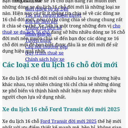
Về chúng tôi
Bạn đang cần thuê xe 16 chỗ bạn đang rất muốn biết
những dòng xe du lịch 16 chỗ đời mới là những loại xe
Giới thiệu về xe 24h
nào. Hiện nay có rất ít thông tin chia sẻ về các dòng xe
Tác giả, người kiểm duyệt
16 chỗ đời mới, nếu có thì cũng chia sẻ chung chung rất
Đối tác liên kết
ít chia sẻ cụ thể. Xe 24h là một trong những đơn vị
cho
Thông tin liên hệ
thuê xe du lịch 16 chỗ
đang sở hữu nhiều dòng xe 16 chỗ
Hình ảnh xe
đời mới nên muốn chia sẻ đến bạn đọc các dòng xe 16
Tuyển dụng
chỗ đời mới để bạn biết được đâu là xe đời mới để sử
Câu hỏi thường gặp
dụng hiệu quả nhất.
Quy trình thuê xe
Chính sách hủy xe
Các loại xe du lịch 16 chỗ đời mới
Xe du lịch 16 chỗ đời mới có nhiều loại xe thương hiệu
khác nhau, tuy nhiên chúng tôi chỉ chia sẻ những dòng
xe phổ biến và thịnh hành nhất hiện nay được nhiều
người chọn lựa sử dụng nhất.
Xe du lịch 16 chỗ Ford Transit đời mới 2025
Xe du lịch 16 chỗ
Ford Transit đời mới 2025
thế hệ mới
nhất với ưu điểm thiết kế mạnh mẽ, bền bỉ, không gian