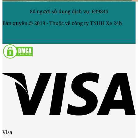
Số người sử dụng dịch vụ: 639845
Bản quyền © 2019 - Thuộc về công ty TNHH Xe 24h
Visa