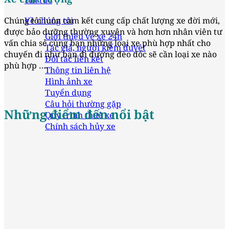
Tin tức
Về chúng tôi
Chúng tôi luôn cam kết cung cấp chất lượng xe đời mới,
được bảo dưỡng thường xuyên và hơn hơn nhân viên tư
Giới thiệu về xe 24h
vấn chia sẻ cùng bạn những loại xe phù hợp nhất cho
Tác giả, người kiểm duyệt
chuyến đi như bạn đi đường đèo dốc sẽ cần loại xe nào
Đối tác liên kết
phù hợp ….
Thông tin liên hệ
Hình ảnh xe
Tuyển dụng
Câu hỏi thường gặp
Những điểm đến nổi bật
Quy trình thuê xe
Chính sách hủy xe