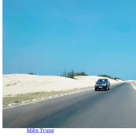
Thuê xe 45 chỗ
Thuê xe đi Đà Lạt
Thuê xe Limousine
Thuê xe giường nằm
Dịch vụ
Thuê xe đưa đón nhân viên
Thuê xe hoa
Thuê xe đưa đón sân bay
Thuê xe đi tỉnh
Thuê xe theo tháng
Thuê xe đưa đón học sinh
Thuê xe tự lái
Thuê xe chạy Grab
Điểm đến
Đông Nam Bộ
Tây Nguyên
Miền Tây
Miền Trung