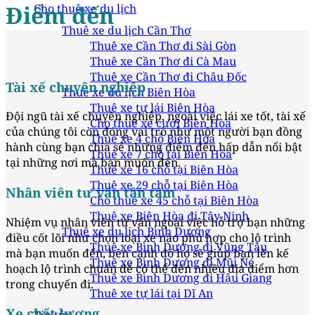
Điểm đến
Cho thuê xe du lịch
Thuê xe du lịch Cần Thơ
Thuê xe Cần Thơ đi Sài Gòn
Thuê xe Cần Thơ đi Cà Mau
Thuê xe Cần Thơ đi Châu Đốc
Tài xế chuyên nghiệp
Thuê xe du lịch Biên Hòa
Thuê xe tự lái Biên Hòa
Đội ngũ tài xế chuyên nghiệp, ngoài việc lái xe tốt, tài xế
Cho thuê xe cưới Biên Hòa
của chúng tôi còn đóng vai trò như một người bạn đồng
Thuê xe 4 chỗ Biên Hòa
hành cùng bạn chia sẻ những điểm đến hấp dẫn nổi bật
Thuê xe 7 chỗ tại Biên Hòa
tại những nơi mà bạn muốn đến.
Thuê xe 16 chỗ tại Biên Hòa
Thuê xe 29 chỗ tại Biên Hòa
Nhân viên tư vấn tận tâm
Cho thuê xe 45 chỗ tại Biên Hòa
Thuê xe Biên Hòa đi Tây Ninh
Nhiệm vụ nhân viên tư vấn ngoài việc hỗ trợ bạn những
Thuê xe du lịch Bình Dương
điều cốt lõi như chọn loại xe nào phù hợp cho lộ trình
Thuê xe Bình Dương đi Vũng Tàu
mà bạn muốn đến, bên cạnh đó họ sẽ giúp bạn lên kế
Thuê xe Bình Dương đi Mũi Né
hoạch lộ trình chuẩn để có thể đến nhiều địa điểm hơn
Thuê xe Bình Dương đi Hậu Giang
trong chuyến đi.
Thuê xe tự lái tại Dĩ An
Xe chất lượng