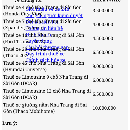
Về chúng tôi
Thuê xe 4 chỗ Nha Trang đi Sài Gòn
Giới thiệu về xe 24h
3.500.000
(Honda City, Vios)
Tác giả, người kiểm duyệt
Thuê xe 7 chỗ Nha Trang đi Sài Gòn
Đối tác liên kết
4.000.000
(Xpander, Avanza)
Thông tin liên hệ
Hình ảnh xe
Thuê xe 16 chỗ Nha Trang đi Sài Gòn
4.500.000
Tuyển dụng
(Ford Transit 2023)
Câu hỏi thường gặp
Thuê xe 29 chỗ Nha Trang đi Sài Gòn
6.500.000
Quy trình thuê xe
(Thaco 2024)
Chính sách hủy xe
Thuê xe 45 chỗ Nha Trang đi Sài Gòn
9.000.000
(Hyundai Universe)
Thuê xe Limousine 9 chỗ Nha Trang đi
6.000.000
Sài Gòn (DCAR)
Thuê xe Limousine 12 chỗ Nha Trang đi
6.500.000
Sài Gòn (DCAR)
Thuê xe giường nằm Nha Trang đi Sài
10.000.000
Gòn (Thaco Mobihome)
Lưu ý: