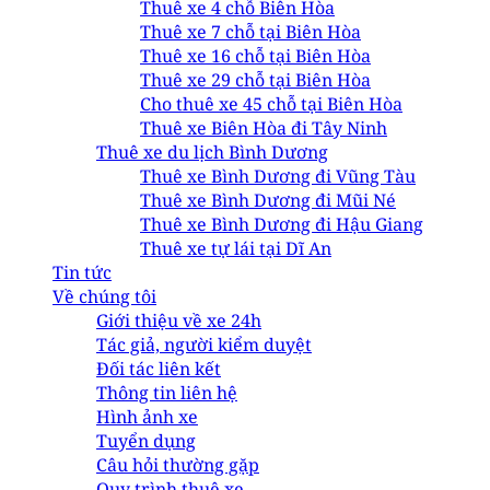
Thuê xe 4 chỗ Biên Hòa
Thuê xe 7 chỗ tại Biên Hòa
Thuê xe 16 chỗ tại Biên Hòa
Thuê xe 29 chỗ tại Biên Hòa
Cho thuê xe 45 chỗ tại Biên Hòa
Thuê xe Biên Hòa đi Tây Ninh
Thuê xe du lịch Bình Dương
Thuê xe Bình Dương đi Vũng Tàu
Thuê xe Bình Dương đi Mũi Né
Thuê xe Bình Dương đi Hậu Giang
Thuê xe tự lái tại Dĩ An
Tin tức
Về chúng tôi
Giới thiệu về xe 24h
Tác giả, người kiểm duyệt
Đối tác liên kết
Thông tin liên hệ
Hình ảnh xe
Tuyển dụng
Câu hỏi thường gặp
Quy trình thuê xe