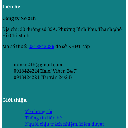
Liên hệ
Công ty Xe 24h
Địa chỉ: 20 đường số 35A, Phường Bình Phú, Thành phố
Hồ Chí Minh.
Mã số thuế:
0318842086
do sở KHĐT cấp
infoxe24h@gmail.com
0918424224(Zalo/ Viber, 24/7)
0918424224 (Tư vấn 24/24)
Giới thiệu
Về chúng tôi
Thông tin liên hệ
Người chịu trách nhiệm, kiểm duyệt