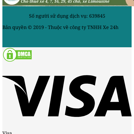
Số người sử dụng dịch vụ: 639845
Bản quyền © 2019 - Thuộc về công ty TNHH Xe 24h
Visa