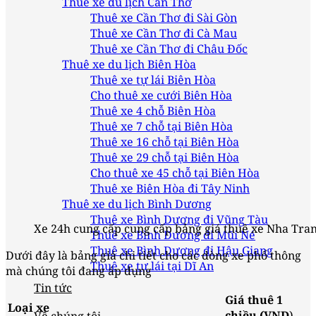
Thuê xe du lịch Cần Thơ
Thuê xe Cần Thơ đi Sài Gòn
Thuê xe Cần Thơ đi Cà Mau
Thuê xe Cần Thơ đi Châu Đốc
Thuê xe du lịch Biên Hòa
Thuê xe tự lái Biên Hòa
Cho thuê xe cưới Biên Hòa
Thuê xe 4 chỗ Biên Hòa
Thuê xe 7 chỗ tại Biên Hòa
Thuê xe 16 chỗ tại Biên Hòa
Thuê xe 29 chỗ tại Biên Hòa
Cho thuê xe 45 chỗ tại Biên Hòa
Thuê xe Biên Hòa đi Tây Ninh
Thuê xe du lịch Bình Dương
Thuê xe Bình Dương đi Vũng Tàu
Xe 24h cung cấp cung cấp bảng giá thuê xe Nha Tran
Thuê xe Bình Dương đi Mũi Né
Thuê xe Bình Dương đi Hậu Giang
Dưới đây là bảng giá chi tiết cho các dòng xe phổ thông
Thuê xe tự lái tại Dĩ An
mà chúng tôi đang áp dụng
Tin tức
Giá thuê 1
Loại xe
chiều (VND
)