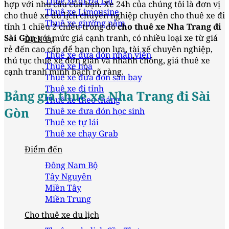
Thuê xe đi Đà Lạt
hợp với nhu cầu của bạn. Xe 24h của chúng tôi là đơn vị
Thuê xe Limousine
cho thuê xe du lịch chuyên nghiệp chuyên cho thuê xe đi
Thuê xe giường nằm
tỉnh 1 chiều 2 chiều trong đó
cho thuê xe Nha Trang đi
Sài Gòn
với mức giá cạnh tranh, có nhiều loại xe từ giá
Dịch vụ
rẻ đến cao cấp để bạn chọn lựa, tài xế chuyên nghiệp,
Thuê xe đưa đón nhân viên
thủ tục thuê xe đơn giản và nhanh chóng, giá thuê xe
Thuê xe hoa
cạnh tranh minh bạch rõ ràng.
Thuê xe đưa đón sân bay
Thuê xe đi tỉnh
Bảng giá thuê xe Nha Trang đi Sài
Thuê xe theo tháng
Gòn
Thuê xe đưa đón học sinh
Thuê xe tự lái
Thuê xe chạy Grab
Điểm đến
Đông Nam Bộ
Tây Nguyên
Miền Tây
Miền Trung
Cho thuê xe du lịch