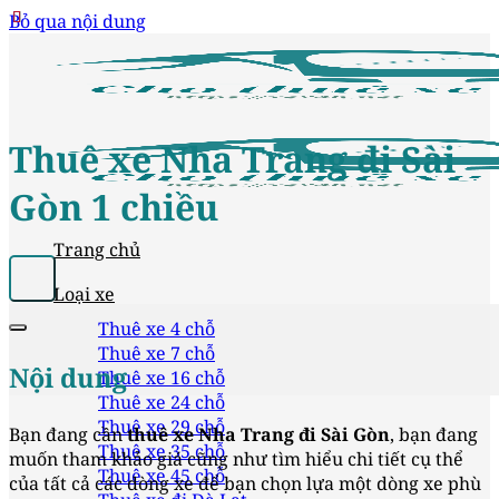
Bỏ qua nội dung
Thuê xe Nha Trang đi Sài
Gòn 1 chiều
Trang chủ
Loại xe
Thuê xe 4 chỗ
Thuê xe 7 chỗ
Nội dung
Thuê xe 16 chỗ
Thuê xe 24 chỗ
Thuê xe 29 chỗ
Bạn đang cần
thuê xe Nha Trang đi Sài Gòn
, bạn đang
Thuê xe 35 chỗ
muốn tham khảo giá cũng như tìm hiểu chi tiết cụ thể
Thuê xe 45 chỗ
của tất cả các dòng xe để bạn chọn lựa một dòng xe phù