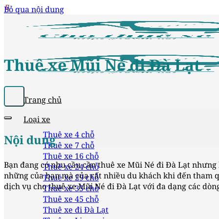
Bỏ qua nội dung
Thuê xe Mũi Né đi Đà Lạt
Trang chủ
Loại xe
Thuê xe 4 chỗ
Nội dung
Thuê xe 7 chỗ
Thuê xe 16 chỗ
Bạn đang có nhu cầu cần thuê xe Mũi Né đi Đà Lạt nhưng 
Thuê xe 24 chỗ
những của bạn mà của rất nhiều du khách khi đến tham q
Thuê xe 29 chỗ
dịch vụ cho thuê xe Mũi Né đi Đà Lạt với đa dạng các dòn
Thuê xe 35 chỗ
Thuê xe 45 chỗ
Thuê xe đi Đà Lạt