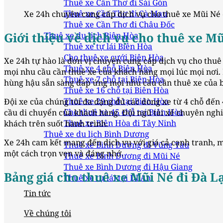
Thuê xe Cần Thơ đi Sài Gòn
Thuê xe Cần Thơ đi Cà Mau
Xe 24h chuyên cung cấp dịch vụ cho thuê xe Mũi Né 
Thuê xe Cần Thơ đi Châu Đốc
Giới thiệu về dịch vụ cho thuê xe Mũ
Thuê xe du lịch Biên Hòa
Thuê xe tự lái Biên Hòa
Cho thuê xe cưới Biên Hòa
Xe 24h tự hào là đơn vị chuyên cung cấp dịch vụ cho thu
Thuê xe 4 chỗ Biên Hòa
mọi nhu cầu cần thuê xe của khách hàng mọi lúc mọi nơi. D
Thuê xe 7 chỗ tại Biên Hòa
hùng hậu sẵn sàng đáp ứng mọi nhu cầu cần thuê xe của 
Thuê xe 16 chỗ tại Biên Hòa
Thuê xe 29 chỗ tại Biên Hòa
Đội xe của chúng tôi đa dạng đủ các dòng xe từ 4 chỗ đến
Cho thuê xe 45 chỗ tại Biên Hòa
cầu di chuyển của khách hàng. Đội ngũ tài xế chuyên nghi
Thuê xe Biên Hòa đi Tây Ninh
khách trên suốt hành trình.
Thuê xe du lịch Bình Dương
Xe 24h cam kết mang đến dịch vụ với giá cả cạnh tranh, m
Thuê xe Bình Dương đi Vũng Tàu
một cách trọn vẹn và đáng nhớ.
Thuê xe Bình Dương đi Mũi Né
Thuê xe Bình Dương đi Hậu Giang
Bảng giá cho thuê xe Mũi Né đi Đà L
Thuê xe tự lái tại Dĩ An
Tin tức
Về chúng tôi