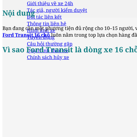
Giới thiệu về xe 24h
Tác giả, người kiểm duyệt
Nội dung
Đối tác liên kết
Thông tin liên hệ
Bạn đang cần một phương tiện đủ rộng cho 10–15 người, vậ
Hình ảnh xe
Ford Transit 16 chỗ
luôn nằm trong top lựa chọn hàng đầu
Tuyển dụng
Câu hỏi thường gặp
Vì sao Ford Transit là dòng xe 16 c
Quy trình thuê xe
Chính sách hủy xe