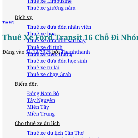
Thuê xe Limousine
Thuê xe giường nằm
Dịch vụ
Tin tức
Thuê xe đưa đón nhân viên
Thuê xe hoa
Thuê Xe Ford Transit 16 Chỗ Đi Nhó
Thuê xe đưa đón sân bay
Thuê xe đi tỉnh
Đăng vào
31/12/2025
bởi
Thanhthanh
Thuê xe theo tháng
Thuê xe đưa đón học sinh
Thuê xe tự lái
Thuê xe chạy Grab
Điểm đến
Đông Nam Bộ
Tây Nguyên
Miền Tây
Miền Trung
Cho thuê xe du lịch
Thuê xe du lịch Cần Thơ