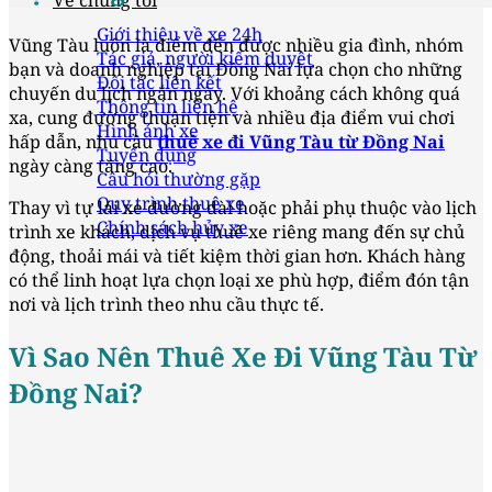
Về chúng tôi
Giới thiệu về xe 24h
Vũng Tàu luôn là điểm đến được nhiều gia đình, nhóm
Tác giả, người kiểm duyệt
bạn và doanh nghiệp tại Đồng Nai lựa chọn cho những
Đối tác liên kết
chuyến du lịch ngắn ngày. Với khoảng cách không quá
Thông tin liên hệ
xa, cung đường thuận tiện và nhiều địa điểm vui chơi
Hình ảnh xe
hấp dẫn, nhu cầu
thuê xe đi Vũng Tàu từ Đồng Nai
Tuyển dụng
ngày càng tăng cao.
Câu hỏi thường gặp
Quy trình thuê xe
Thay vì tự lái xe đường dài hoặc phải phụ thuộc vào lịch
Chính sách hủy xe
trình xe khách, dịch vụ thuê xe riêng mang đến sự chủ
động, thoải mái và tiết kiệm thời gian hơn. Khách hàng
có thể linh hoạt lựa chọn loại xe phù hợp, điểm đón tận
nơi và lịch trình theo nhu cầu thực tế.
Vì Sao Nên Thuê Xe Đi Vũng Tàu Từ
Đồng Nai?