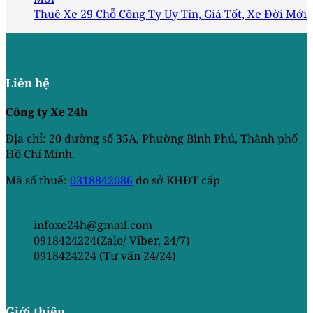
Thuê Xe 29 Chỗ Công Ty Uy Tín, Giá Tốt, Xe Đời Mới
Liên hệ
Công ty Xe 24h
Địa chỉ: 20 đường số 35A, Phường Bình Phú, Thành phố
Hồ Chí Minh.
Mã số thuế:
0318842086
do sở KHĐT cấp
infoxe24h@gmail.com
0918424224(Zalo/ Viber, 24/7)
0918424224 (Tư vấn 24/24)
Giới thiệu