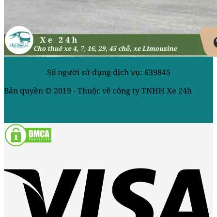
Số người sử dụng dịch vụ: 639845
Bản quyền © 2019 - Thuộc về công ty TNHH Xe 24h