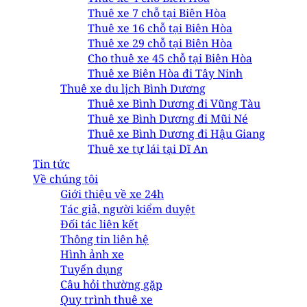
Thuê xe 7 chỗ tại Biên Hòa
Thuê xe 16 chỗ tại Biên Hòa
Thuê xe 29 chỗ tại Biên Hòa
Cho thuê xe 45 chỗ tại Biên Hòa
Thuê xe Biên Hòa đi Tây Ninh
Thuê xe du lịch Bình Dương
Thuê xe Bình Dương đi Vũng Tàu
Thuê xe Bình Dương đi Mũi Né
Thuê xe Bình Dương đi Hậu Giang
Thuê xe tự lái tại Dĩ An
Tin tức
Về chúng tôi
Giới thiệu về xe 24h
Tác giả, người kiểm duyệt
Đối tác liên kết
Thông tin liên hệ
Hình ảnh xe
Tuyển dụng
Câu hỏi thường gặp
Quy trình thuê xe