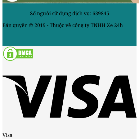
Số người sử dụng dịch vụ: 639845
Bản quyền © 2019 - Thuộc về công ty TNHH Xe 24h
Visa