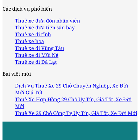
Các dịch vụ phổ biến
Thuê xe đưa đón nhân viên
Thuê xe đưa tiễn sân bay
Thuê xe đi tỉnh
Thuê xe hoa
Thuê xe đi Vũng Tàu
Thuê xe đi Mũi Né
Thuê xe đi Đà Lạt
Bài viết mới
Dịch Vụ Thuê Xe 29 Chỗ Chuyên Nghiệp, Xe Đời
Mới Giá Tốt
Thuê Xe Hợp Đồng 29 Chỗ Uy Tín, Giá Tốt, Xe Đời
Mới
Thuê Xe 29 Chỗ Công Ty Uy Tín, Giá Tốt, Xe Đời Mới