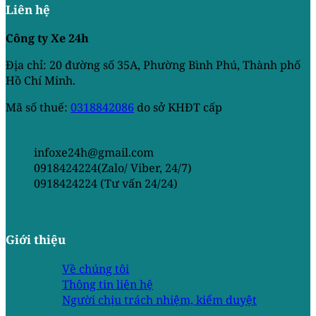
Liên hệ
Công ty Xe 24h
Địa chỉ: 20 đường số 35A, Phường Bình Phú, Thành phố
Hồ Chí Minh.
Mã số thuế:
0318842086
do sở KHĐT cấp
infoxe24h@gmail.com
0918424224(Zalo/ Viber, 24/7)
0918424224 (Tư vấn 24/24)
Giới thiệu
Về chúng tôi
Thông tin liên hệ
Người chịu trách nhiệm, kiểm duyệt