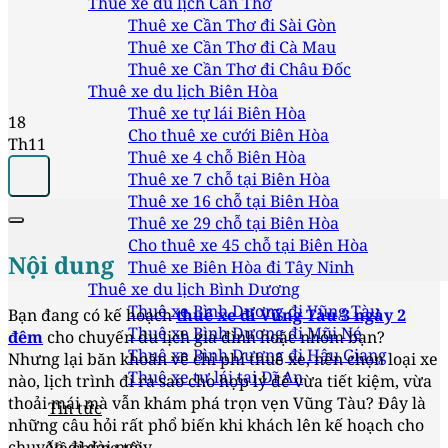
Thuê xe du lịch Cần Thơ
Thuê xe Cần Thơ đi Sài Gòn
Thuê xe Cần Thơ đi Cà Mau
Thuê xe Cần Thơ đi Châu Đốc
Thuê xe du lịch Biên Hòa
Thuê xe tự lái Biên Hòa
18
Cho thuê xe cưới Biên Hòa
Th11
Thuê xe 4 chỗ Biên Hòa
Thuê xe 7 chỗ tại Biên Hòa
Thuê xe 16 chỗ tại Biên Hòa
Thuê xe 29 chỗ tại Biên Hòa
Cho thuê xe 45 chỗ tại Biên Hòa
Nội dung
Thuê xe Biên Hòa đi Tây Ninh
Thuê xe du lịch Bình Dương
Thuê xe Bình Dương đi Vũng Tàu
Bạn đang có kế hoạch
thuê xe đi Vũng Tàu 3 ngày 2
Thuê xe Bình Dương đi Mũi Né
đêm
cho chuyến du lịch gia đình hoặc nhóm bạn?
Thuê xe Bình Dương đi Hậu Giang
Nhưng lại băn khoăn về chi phí thuê xe, nên chọn loại xe
Thuê xe tự lái tại Dĩ An
nào, lịch trình đi ra sao cho hợp lý để vừa tiết kiệm, vừa
thoải mái mà vẫn khám phá trọn vẹn Vũng Tàu? Đây là
Tin tức
những câu hỏi rất phổ biến khi khách lên kế hoạch cho
chuyến đi dài ngày.