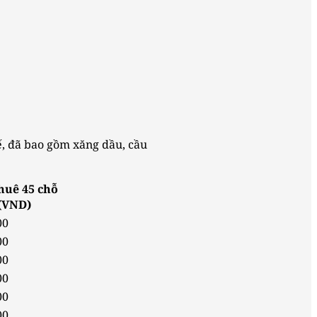
xế, đã bao gồm xăng dầu, cầu
huê 45 chỗ
(VND)
00
00
00
00
00
00