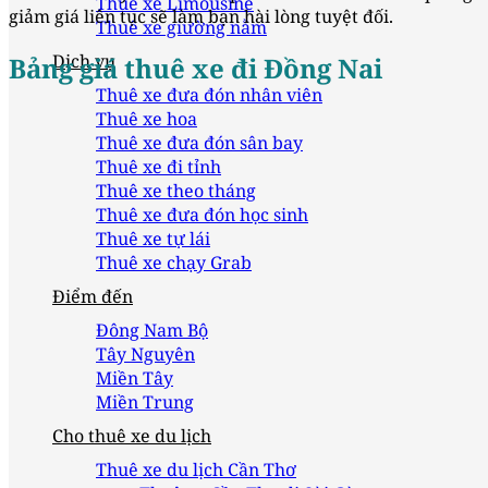
Thuê xe Limousine
giảm giá liên tục sẽ làm bạn hài lòng tuyệt đối.
Thuê xe giường nằm
Dịch vụ
Bảng giá thuê xe đi Đồng Nai
Thuê xe đưa đón nhân viên
Thuê xe hoa
Thuê xe đưa đón sân bay
Thuê xe đi tỉnh
Thuê xe theo tháng
Thuê xe đưa đón học sinh
Thuê xe tự lái
Thuê xe chạy Grab
Điểm đến
Đông Nam Bộ
Tây Nguyên
Miền Tây
Miền Trung
Cho thuê xe du lịch
Thuê xe du lịch Cần Thơ