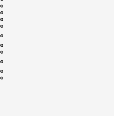
00
00
00
00
00
00
00
00
00
00