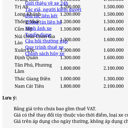
Giới thiệu về xe 24h
Trị An
1.200.000
1.500.000
Tác giả, người kiểm duyệt
Long Khánh
1.200.000
1.500.000
Đối tác liên kết
Thống Nhất
1.200.000
1.500.000
Thông tin liên hệ
Hình ảnh xe
Cẩm Mỹ
1.100.000
1.400.000
Tuyển dụng
Núi Chúa Chan Gia
1.300.000
1.600.000
Câu hỏi thường gặp
Lào
Quy trình thuê xe
Xuân Lộc
1.300.000
1.600.000
Chính sách hủy xe
Định Quán
1.300.000
1.600.000
Tân Phú, Phương
1.800.000
2.100.000
Lâm
Thác Giang Điền
1.000.000
1.300.000
Nam Cát Tiên
1.800.000
2.100.000
Lưu ý:
Bảng giá trên chưa bao gồm thuế VAT.
Giá có thể thay đổi tùy thuộc vào thời điểm, loại xe 
Giá trên áp dụng cho ngày thường, không áp dụng cho