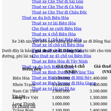
Thuê xe Cần Thơ đi Sài Gòn
Thuê xe Cần Thơ đi Cà Mau
Thuê xe Cần Thơ đi Châu Đốc
Thuê xe du lịch Biên Hòa
Thuê xe tự lái Biên Hòa
Cho thuê xe cưới Biên Hòa
Thuê xe 4 chỗ Biên Hòa
Thuê xe 7 chỗ tại Biên Hòa
Xe 24h xin gửi đến bạn bảng giá thuê xe đi Đồng Nai 
Thuê xe 16 chỗ tại Biên Hòa
Thuê xe 29 chỗ tại Biên Hòa
Dưới đây là bảng
giá thuê xe đi Đồng Nai
chi tiết cho từ
Cho thuê xe 45 chỗ tại Biên Hòa
đường, phí lái xe.
Thuê xe Biên Hòa đi Tây Ninh
Giá thuê 4 chỗ
Giá thuê
Thuê xe du lịch Bình Dương
Điểm đến
(VND)
(VN
Thuê xe Bình Dương đi Vũng Tàu
Thuê xe Bình Dương đi Mũi Né
Biên Hòa
1.100.000
1.400.000
Thuê xe Bình Dương đi Hậu Giang
Nhơn Trạch
1.100.000
1.400.000
Thuê xe tự lái tại Dĩ An
Nam Cát Tiên
2.800.000
3.100.000
Tin tức
Làng Tre Việt
1.000.000
1.300.000
Long Thành
1.000.000
1.300.000
Về chúng tôi
Trảng Bom
1.100.000
1.400.000