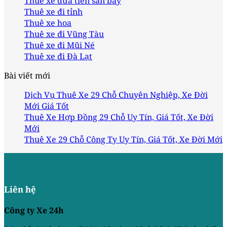
Thuê xe đưa tiễn sân bay
Thuê xe đi tỉnh
Thuê xe hoa
Thuê xe đi Vũng Tàu
Thuê xe đi Mũi Né
Thuê xe đi Đà Lạt
Bài viết mới
Dịch Vụ Thuê Xe 29 Chỗ Chuyên Nghiệp, Xe Đời
Mới Giá Tốt
Thuê Xe Hợp Đồng 29 Chỗ Uy Tín, Giá Tốt, Xe Đời
Mới
Thuê Xe 29 Chỗ Công Ty Uy Tín, Giá Tốt, Xe Đời Mới
Liên hệ
Công ty Xe 24h