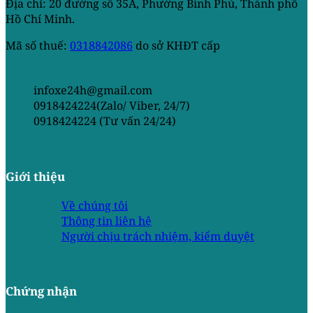
Địa chỉ: 20 đường số 35A, Phường Bình Phú, Thành phố
Hồ Chí Minh.
Mã số thuế:
0318842086
do sở KHĐT cấp
infoxe24h@gmail.com
0918424224(Zalo/ Viber, 24/7)
0918424224 (Tư vấn 24/24)
Giới thiệu
Về chúng tôi
Thông tin liên hệ
Người chịu trách nhiệm, kiểm duyệt
Chứng nhận