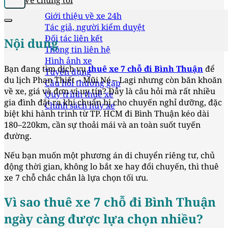
Về chúng tôi
Giới thiệu về xe 24h
Tác giả, người kiểm duyệt
Đối tác liên kết
Nội dung
Thông tin liên hệ
Hình ảnh xe
Bạn đang tìm dịch vụ
thuê xe 7 chỗ đi Bình Thuận
để
Tuyển dụng
du lịch Phan Thiết – Mũi Né – Lagi nhưng còn băn khoăn
Câu hỏi thường gặp
về xe, giá và đơn vị uy tín? Đây là câu hỏi mà rất nhiều
Quy trình thuê xe
gia đình đặt ra khi chuẩn bị cho chuyến nghỉ dưỡng, đặc
Chính sách hủy xe
biệt khi hành trình từ TP. HCM đi Bình Thuận kéo dài
180–220km, cần sự thoải mái và an toàn suốt tuyến
đường.
Nếu bạn muốn một phương án di chuyển riêng tư, chủ
động thời gian, không lo bắt xe hay đổi chuyến, thì thuê
xe 7 chỗ chắc chắn là lựa chọn tối ưu.
Vì sao thuê xe 7 chỗ đi Bình Thuận
ngày càng được lựa chọn nhiều?