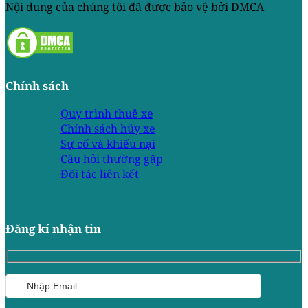
Nội dung của chúng tôi đã được bảo vệ bởi DMCA
Chính sách
Quy trình thuê xe
Chính sách hủy xe
Sự cố và khiếu nại
Câu hỏi thường gặp
Đối tác liên kết
Đăng kí nhận tin