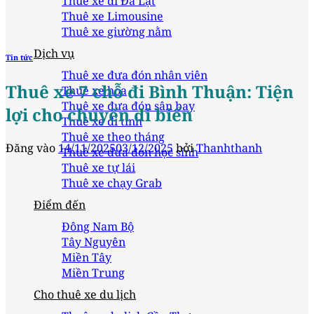
Thuê xe đi Đà Lạt
Thuê xe Limousine
Thuê xe giường nằm
Dịch vụ
Tin tức
Thuê xe đưa đón nhân viên
Thuê xe 7 chỗ đi Bình Thuận: Tiện
Thuê xe hoa
Thuê xe đưa đón sân bay
lợi cho chuyến đi biển
Thuê xe đi tỉnh
Thuê xe theo tháng
Đăng vào
14/11/2025
03/12/2025
bởi
Thanhthanh
Thuê xe đưa đón học sinh
Thuê xe tự lái
Thuê xe chạy Grab
Điểm đến
Đông Nam Bộ
Tây Nguyên
Miền Tây
Miền Trung
Cho thuê xe du lịch