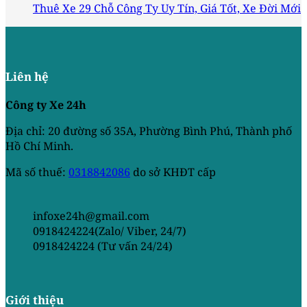
Thuê Xe 29 Chỗ Công Ty Uy Tín, Giá Tốt, Xe Đời Mới
Liên hệ
Công ty Xe 24h
Địa chỉ: 20 đường số 35A, Phường Bình Phú, Thành phố
Hồ Chí Minh.
Mã số thuế:
0318842086
do sở KHĐT cấp
infoxe24h@gmail.com
0918424224(Zalo/ Viber, 24/7)
0918424224 (Tư vấn 24/24)
Giới thiệu