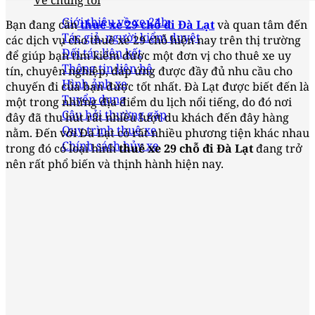
Về chúng tôi
Giới thiệu về xe 24h
Bạn đang cần
thuê xe 29 chỗ đi Đà Lạt
và quan tâm đến
Tác giả, người kiểm duyệt
các dịch vụ cho thuê xe 29 chỗ hiện nay trên thị trường
Đối tác liên kết
để giúp bạn tìm kiếm được một đơn vị cho thuê xe uy
Thông tin liên hệ
tín, chuyên nghiệp, đáp ứng được đầy đủ nhu cầu cho
Hình ảnh xe
chuyến đi của bạn được tốt nhất. Đà Lạt được biết đến là
Tuyển dụng
một trong những địa điểm du lịch nổi tiếng, do đó nơi
Câu hỏi thường gặp
đây đã thu hút rất nhiều lượt du khách đến đây hàng
Quy trình thuê xe
nằm. Đến với Đà Lạt có rất nhiều phương tiện khác nhau
Chính sách hủy xe
trong đó có loại hình
thuê xe 29 chỗ đi Đà Lạt
đang trở
nên rất phổ biến và thịnh hành hiện nay.