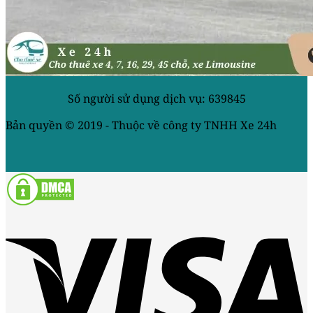
Số người sử dụng dịch vụ: 639845
Bản quyền © 2019 - Thuộc về công ty TNHH Xe 24h