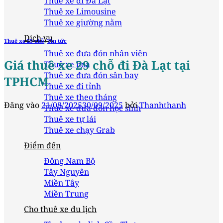
Thuê xe đi Đà Lạt
Thuê xe Limousine
Thuê xe giường nằm
Dịch vụ
Thuê xe 29 chỗ
,
Tin tức
Thuê xe đưa đón nhân viên
Giá thuê xe 29 chỗ đi Đà Lạt tại
Thuê xe hoa
Thuê xe đưa đón sân bay
TPHCM
Thuê xe đi tỉnh
Thuê xe theo tháng
Đăng vào
21/08/2025
30/09/2025
bởi
Thanhthanh
Thuê xe đưa đón học sinh
Thuê xe tự lái
Thuê xe chạy Grab
Điểm đến
Đông Nam Bộ
Tây Nguyên
Miền Tây
Miền Trung
Cho thuê xe du lịch