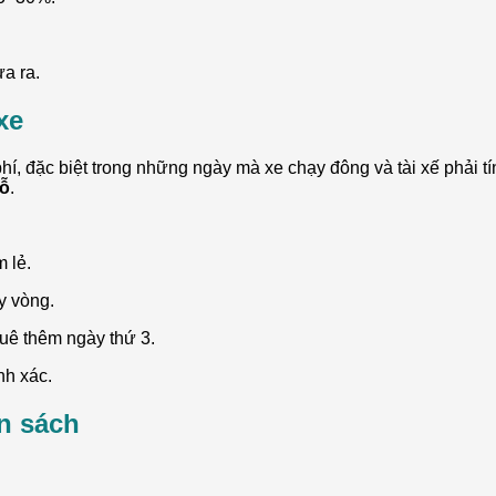
ưa ra.
xe
í, đặc biệt trong những ngày mà xe chạy đông và tài xế phải tính
hỗ
.
 lẻ.
y vòng.
uê thêm ngày thứ 3.
nh xác.
n sách