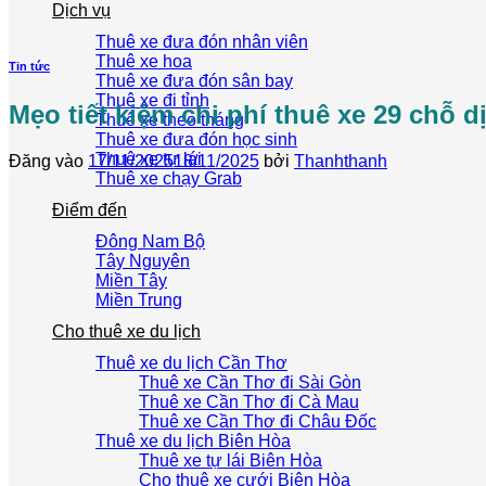
Dịch vụ
Thuê xe đưa đón nhân viên
Thuê xe hoa
Tin tức
Thuê xe đưa đón sân bay
Thuê xe đi tỉnh
Mẹo tiết kiệm chi phí thuê xe 29 chỗ dị
Thuê xe theo tháng
Thuê xe đưa đón học sinh
Thuê xe tự lái
Đăng vào
17/11/2025
18/11/2025
bởi
Thanhthanh
Thuê xe chạy Grab
Điểm đến
Đông Nam Bộ
Tây Nguyên
Miền Tây
Miền Trung
Cho thuê xe du lịch
Thuê xe du lịch Cần Thơ
Thuê xe Cần Thơ đi Sài Gòn
Thuê xe Cần Thơ đi Cà Mau
Thuê xe Cần Thơ đi Châu Đốc
Thuê xe du lịch Biên Hòa
Thuê xe tự lái Biên Hòa
Cho thuê xe cưới Biên Hòa