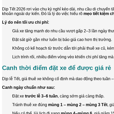
Dịp Tết 2026 rơi vào chu kỳ nghỉ kéo dài, nhu cầu di chuyển tă
khoản ngoài dự kiến. Đó là lý do việc hiểu rõ
mẹo tiết kiệm ch
Lý do nên tối ưu chi phí:
Giá xe tăng mạnh do nhu cầu vượt gấp 2–3 lần ngày th
Đặt sát giờ gần như luôn bị báo giá cao hơn thị trường.
Không có kế hoạch từ trước dẫn tới phải thuê xe cũ, ké
Lịch trình rối, nhiều điểm vòng vèo khiến chi phí tăng m
Canh thời điểm đặt xe để được giá rẻ
Dịp lễ Tết, giá thuê xe không cố định mà dao động theo tuần –
Canh ngày chuẩn như sau:
Đặt xe
trước lễ 3–6 tuần
, càng sớm giá càng thấp.
Tránh thuê xe đúng
mùng 1 – mùng 2 – mùng 3 Tết
, g
Nếu có thể, lùi lịch đi sang
mùng 4–mùng 6
, giá giảm 