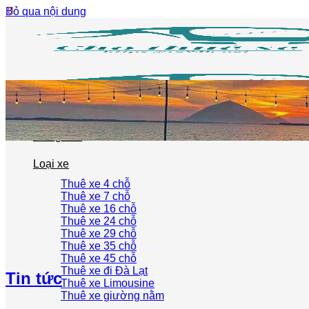
Bỏ qua nội dung
Trang chủ
Loại xe
Thuê xe 4 chỗ
Thuê xe 7 chỗ
Thuê xe 16 chỗ
Thuê xe 24 chỗ
Thuê xe 29 chỗ
Thuê xe 35 chỗ
Thuê xe 45 chỗ
Thuê xe đi Đà Lạt
Tin tức
Thuê xe Limousine
Thuê xe giường nằm