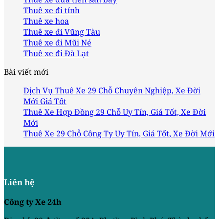
Thuê xe đi tỉnh
Thuê xe hoa
Thuê xe đi Vũng Tàu
Thuê xe đi Mũi Né
Thuê xe đi Đà Lạt
Bài viết mới
Dịch Vụ Thuê Xe 29 Chỗ Chuyên Nghiệp, Xe Đời
Mới Giá Tốt
Thuê Xe Hợp Đồng 29 Chỗ Uy Tín, Giá Tốt, Xe Đời
Mới
Thuê Xe 29 Chỗ Công Ty Uy Tín, Giá Tốt, Xe Đời Mới
Liên hệ
Công ty Xe 24h