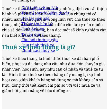
Về chúng tôi
Giới thiệu về xe 24h
Thuê xe theo tháng là một trong những dịch vụ rất thịnh
Tác giả, người kiểm duyệt
hành và phổ biến hiện nay. Xe 24h của chúng tôi có
Đối tác liên kết
nhiều năm kinh nghiệm trong lĩnh vực cho thuê xe theo
Thông tin liên hệ
tháng nhận thấy có rất nhiều điều cần lưu ý nên muốn
Hình ảnh xe
chia sẻ đến khách hàng, bạn đọc một số kinh nghiệm cần
Tuyển dụng
nên biết khi thuê xe theo tháng.
Câu hỏi thường gặp
Quy trình thuê xe
Thuê xe theo tháng là gì?
Chính sách hủy xe
Thuê xe theo tháng là hình thức thuê xe dài hạn phổ
biến, phục vụ đa dạng nhu cầu như đưa đón chuyên gia,
nhân viên, học sinh, hay nhu cầu cá nhân và thuê xe tự
lái. Hình thức thuê xe theo tháng này mang lại sự linh
hoạt cao, giúp khách hàng sử dụng xe mà không cần sở
hữu, đồng thời tiết kiệm chi phí so với việc mua xe và
giảm bớt gánh nặng về bảo dưỡng xe.