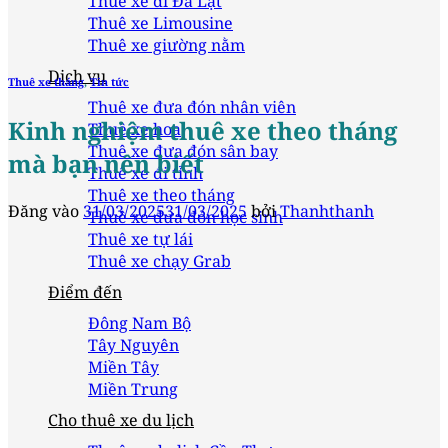
Thuê xe đi Đà Lạt
Thuê xe Limousine
Thuê xe giường nằm
Dịch vụ
Thuê xe tháng
,
Tin tức
Thuê xe đưa đón nhân viên
Kinh nghiệm thuê xe theo tháng
Thuê xe hoa
Thuê xe đưa đón sân bay
mà bạn nên biết
Thuê xe đi tỉnh
Thuê xe theo tháng
Đăng vào
31/03/2025
31/03/2025
bởi
Thanhthanh
Thuê xe đưa đón học sinh
Thuê xe tự lái
Thuê xe chạy Grab
Điểm đến
Đông Nam Bộ
Tây Nguyên
Miền Tây
Miền Trung
Cho thuê xe du lịch