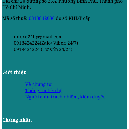
Địa chỉ: 20 đường số 35A, Phường Bình Phú, Thành phố
Hồ Chí Minh.
Mã số thuế:
0318842086
do sở KHĐT cấp
infoxe24h@gmail.com
0918424224(Zalo/ Viber, 24/7)
0918424224 (Tư vấn 24/24)
Giới thiệu
Về chúng tôi
Thông tin liên hệ
Người chịu trách nhiệm, kiểm duyệt
Chứng nhận