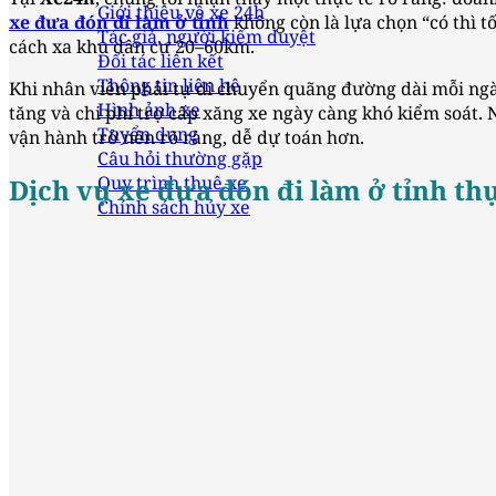
Giới thiệu về xe 24h
xe đưa đón đi làm ở tỉnh
không còn là lựa chọn “có thì t
Tác giả, người kiểm duyệt
cách xa khu dân cư 20–60km.
Đối tác liên kết
Thông tin liên hệ
Khi nhân viên phải tự di chuyển quãng đường dài mỗi ngày,
Hình ảnh xe
tăng và chi phí trợ cấp xăng xe ngày càng khó kiểm soát. N
Tuyển dụng
vận hành trở nên rõ ràng, dễ dự toán hơn.
Câu hỏi thường gặp
Quy trình thuê xe
Dịch vụ xe đưa đón đi làm ở tỉnh thự
Chính sách hủy xe