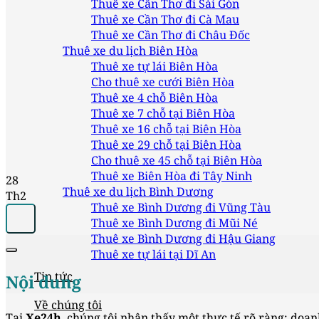
Thuê xe Cần Thơ đi Sài Gòn
Thuê xe Cần Thơ đi Cà Mau
Thuê xe Cần Thơ đi Châu Đốc
Thuê xe du lịch Biên Hòa
Thuê xe tự lái Biên Hòa
Cho thuê xe cưới Biên Hòa
Thuê xe 4 chỗ Biên Hòa
Thuê xe 7 chỗ tại Biên Hòa
Thuê xe 16 chỗ tại Biên Hòa
Thuê xe 29 chỗ tại Biên Hòa
Cho thuê xe 45 chỗ tại Biên Hòa
Thuê xe Biên Hòa đi Tây Ninh
28
Thuê xe du lịch Bình Dương
Th2
Thuê xe Bình Dương đi Vũng Tàu
Thuê xe Bình Dương đi Mũi Né
Thuê xe Bình Dương đi Hậu Giang
Thuê xe tự lái tại Dĩ An
Tin tức
Nội dung
Về chúng tôi
Tại
Xe24h
, chúng tôi nhận thấy một thực tế rõ ràng: doa