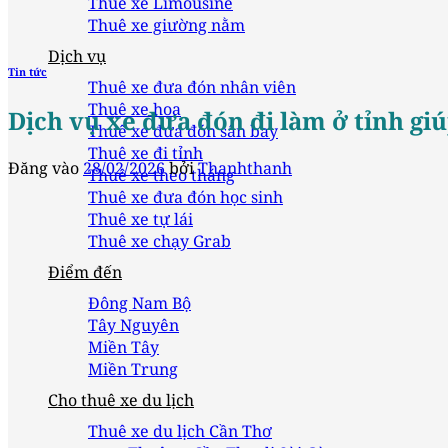
Thuê xe Limousine
Thuê xe giường nằm
Dịch vụ
Tin tức
Thuê xe đưa đón nhân viên
Thuê xe hoa
Dịch vụ xe đưa đón đi làm ở tỉnh giú
Thuê xe đưa đón sân bay
Thuê xe đi tỉnh
Đăng vào
28/02/2026
bởi
Thanhthanh
Thuê xe theo tháng
Thuê xe đưa đón học sinh
Thuê xe tự lái
Thuê xe chạy Grab
Điểm đến
Đông Nam Bộ
Tây Nguyên
Miền Tây
Miền Trung
Cho thuê xe du lịch
Thuê xe du lịch Cần Thơ