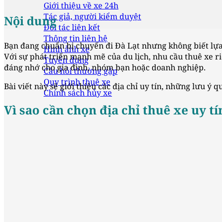
Giới thiệu về xe 24h
Tác giả, người kiểm duyệt
Nội dung
Đối tác liên kết
Thông tin liên hệ
Bạn đang chuẩn bị chuyến đi Đà Lạt nhưng không biết lự
Hình ảnh xe
Với sự phát triển mạnh mẽ của du lịch, nhu cầu thuê xe r
Tuyển dụng
đáng nhớ cho gia đình, nhóm bạn hoặc doanh nghiệp.
Câu hỏi thường gặp
Quy trình thuê xe
Bài viết này sẽ giới thiệu các địa chỉ uy tín, những lưu ý
Chính sách hủy xe
Vì sao cần chọn địa chỉ thuê xe uy tí