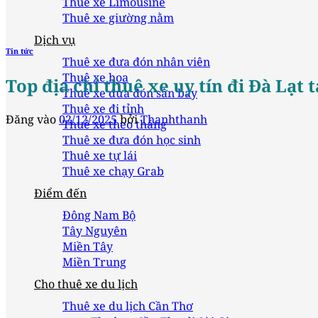
Thuê xe Limousine
Thuê xe giường nằm
Dịch vụ
Tin tức
Thuê xe đưa đón nhân viên
Thuê xe hoa
Top địa chỉ thuê xe uy tín đi Đà Lạt
Thuê xe đưa đón sân bay
Thuê xe đi tỉnh
Đăng vào
02/12/2025
bởi
Thanhthanh
Thuê xe theo tháng
Thuê xe đưa đón học sinh
Thuê xe tự lái
Thuê xe chạy Grab
Điểm đến
Đông Nam Bộ
Tây Nguyên
Miền Tây
Miền Trung
Cho thuê xe du lịch
Thuê xe du lịch Cần Thơ